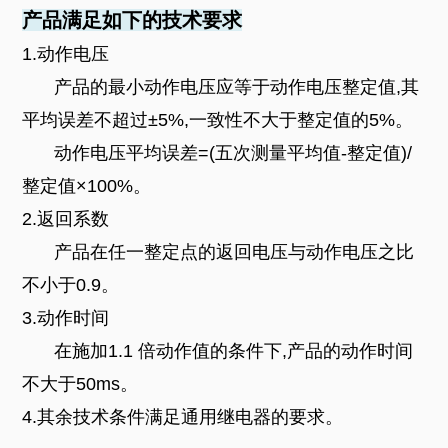
产品满足如下的技术要求
1.动作电压
产品的最小动作电压应等于动作电压整定值,其
平均误差不超过±5%,一致性不大于整定值的5%。
动作电压平均误差=(五次测量平均值-整定值)/
整定值×100%。
2.返回系数
产品在任一整定点的返回电压与动作电压之比
不小于0.9。
3.动作时间
在施加1.1 倍动作值的条件下,产品的动作时间
不大于50ms。
4.其余技术条件满足通用继电器的要求。