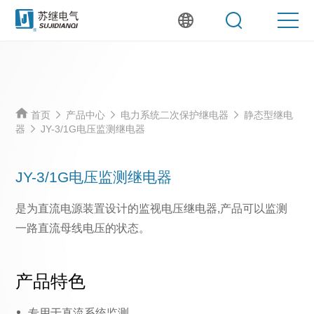
首页
产品中心
电力系统二次保护继电器
静态型继电
器
JY-3/1G电压监测继电器
JY-3/1G电压监测继电器
是为直流电源装置设计的监视电压继电器,产品可以监测
一路直流母线电压的状态。
产品特色
专用于直流系统监测。